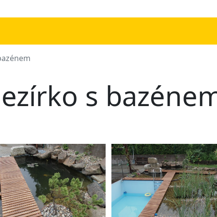
 bazénem
Jezírko s bazéne